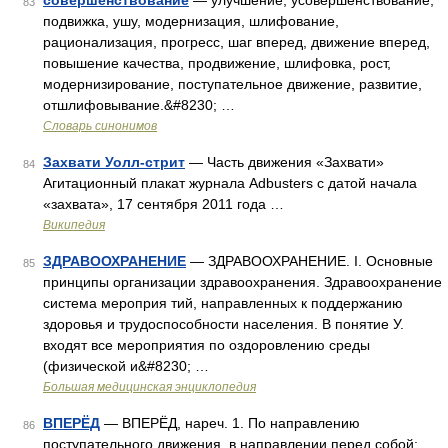
совершенствование
— улучшение, усовершенствование;
83
подвижка, ушу, модернизация, шлифование,
рационализация, прогресс, шаг вперед, движение вперед,
повышение качества, продвижение, шлифовка, рост,
модернизирование, поступательное движение, развитие,
отшлифовывание.&#8230; …
Словарь синонимов
Захвати Уолл-стрит
— Часть движения «Захвати»
84
Агитационный плакат журнала Adbusters с датой начала
«захвата», 17 сентября 2011 года …
Википедия
ЗДРАВООХРАНЕНИЕ
— ЗДРАВООХРАНЕНИЕ. I. Основные
85
принципы организации здравоохранения. Здравоохранение
система мероприя тий, направленных к поддержанию
здоровья и трудоспособности населения. В понятие У.
входят все мероприятия по оздоровлению среды
(физической и&#8230; …
Большая медицинская энциклопедия
ВПЕРЁД
— ВПЕРЁД, нареч. 1. По направлению
86
поступательного движения, в направлении перед собой;