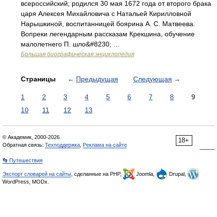
всероссийский; родился 30 мая 1672 года от второго брака
царя Алексея Михайловича с Натальей Кирилловной
Нарышкиной, воспитанницей боярина А. С. Матвеева.
Вопреки легендарным рассказам Крекшина, обучение
малолетнего П. шло&#8230; …
Большая биографическая энциклопедия
Страницы
←
Предыдущая
Следующая
→
1
2
3
4
5
6
7
8
9
10
11
12
13
© Академик, 2000-2026
18+
Обратная связь:
Техподдержка
,
Реклама на сайте
👣 Путешествия
Экспорт словарей на сайты
, сделанные на PHP,
Joomla,
Drupal,
WordPress, MODx.