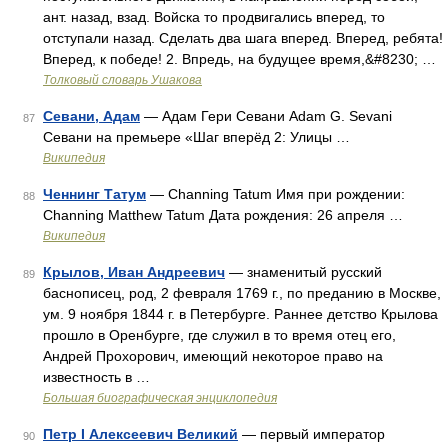
ант. назад, взад. Войска то продвигались вперед, то
отступали назад. Сделать два шага вперед. Вперед, ребята!
Вперед, к победе! 2. Впредь, на будущее время,&#8230; …
Толковый словарь Ушакова
Севани, Адам
— Адам Гери Севани Adam G. Sevani
87
Севани на премьере «Шаг вперёд 2: Улицы …
Википедия
Ченнинг Татум
— Channing Tatum Имя при рождении:
88
Channing Matthew Tatum Дата рождения: 26 апреля …
Википедия
Крылов, Иван Андреевич
— знаменитый русский
89
баснописец, род, 2 февраля 1769 г., по преданию в Москве,
ум. 9 ноября 1844 г. в Петербурге. Раннее детство Крылова
прошло в Оренбурге, где служил в то время отец его,
Андрей Прохорович, имеющий некоторое право на
известность в …
Большая биографическая энциклопедия
Петр I Алексеевич Великий
— первый император
90