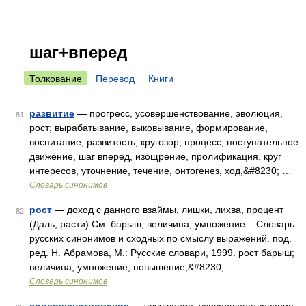
шаг+вперед
Толкование
Перевод
Книги
развитие
— прогресс, усовершенствование, эволюция,
81
рост; вырабатывание, выковывание, формирование,
воспитание; развитость, кругозор; процесс, поступательное
движение, шаг вперед, изощрение, пролификация, круг
интересов, уточнение, течение, онтогенез, ход,&#8230; …
Словарь синонимов
рост
— доход с данного взаймы, лишки, лихва, процент
82
(Даль, расти) См. барыш; величина, умножение... Словарь
русских синонимов и сходных по смыслу выражений. под.
ред. Н. Абрамова, М.: Русские словари, 1999. рост барыш;
величина, умножение; повышение,&#8230; …
Словарь синонимов